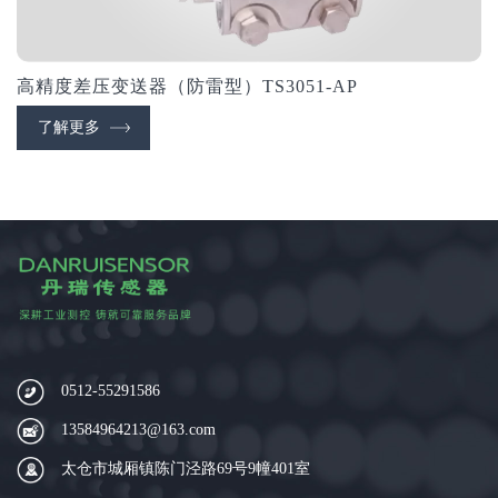
高精度差压变送器（防雷型）TS3051-AP
了解更多
0512-55291586
13584964213@163.com
太仓市城厢镇陈门泾路69号9幢401室